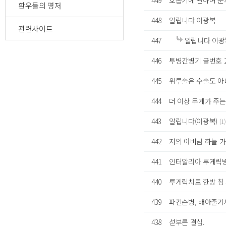
449
호흡기에 관하여 
환우들의 명저
448
알립니다 이광복
관련사이트
447
알립니다 이광
446
투병간병기 글번호 26
445
위루술은 수술도 
444
더 이상 무게가 주
443
알립니다(이광복)
(1)
442
저의 아버님 하늘 가시
441
인터알리아 루게릭병
440
루게릭치료 한방 침
439
파킨슨병, 배아줄기
438
섣부른 결심.