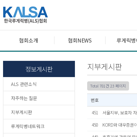
협회소개
협회NEWS
루게릭병
지부게시판
정보게시판
ALS 관련소식
Total 781건
23 페이지
자주하는 질문
번호
지부게시판
451
서울지부, 보호자 
450
KORD와 대우증권
루게릭병네트워크