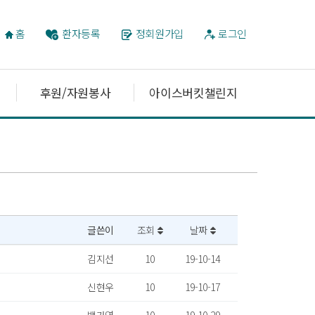
홈
환자등록
정회원가입
로그인
후원/자원봉사
아이스버킷챌린지
글쓴이
조회
날짜
김지선
10
19-10-14
신현우
10
19-10-17