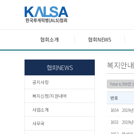
협회소개
협회NEWS
복지안내
협회NEWS
공지사항
Total 4,789건
2
복지신청/지원내역
번호
사업소개
1654
2019
1653
2019
사무국