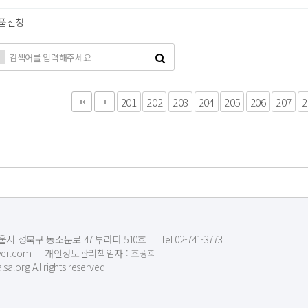
품신청
다음
맨끝
201
202
203
204
205
206
207
2
시 성북구 동소문로 47 부라다 510호 ㅣ Tel 02-741-3773
1@naver.com ㅣ 개인정보관리책임자 : 조광희
sa.org All rights reserved