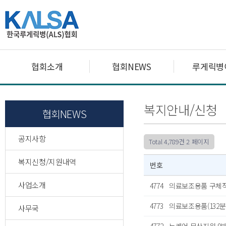
협회소개
협회NEWS
루게릭병
복지안내/신청
협회NEWS
공지사항
Total 4,789건
2 페이지
복지신청/지원내역
번호
사업소개
4774
의료보조용품 구체
4773
의료보조용품(132분
사무국