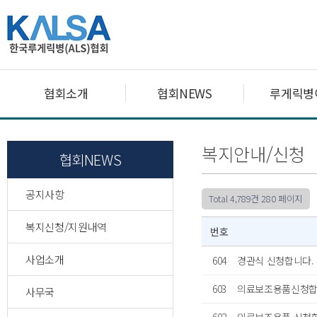
협회소개
협회NEWS
루게릭병
복지안내/신청
협회NEWS
공지사항
Total 4,789건
280 페이지
복지신청/지원내역
번호
사업소개
604
경관식 신청합니다.
603
의료보조용품신청
사무국