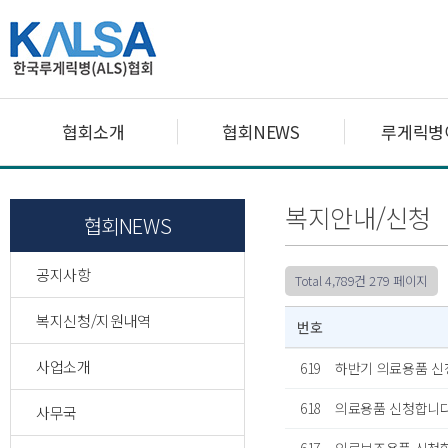
협회소개
협회NEWS
루게릭병
복지안내/신청
협회NEWS
공지사항
Total 4,789건
279 페이지
복지신청/지원내역
번호
사업소개
619
하반기 의료용품 신
618
의료용품 신청합니다
사무국