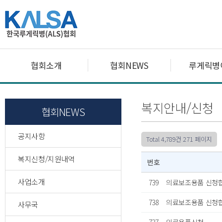
협회소개
협회NEWS
루게릭병
복지안내/신청
협회NEWS
공지사항
Total 4,789건
271 페이지
복지신청/지원내역
번호
사업소개
739
의료보조용품 신청
738
의료보조용품 신청합
사무국