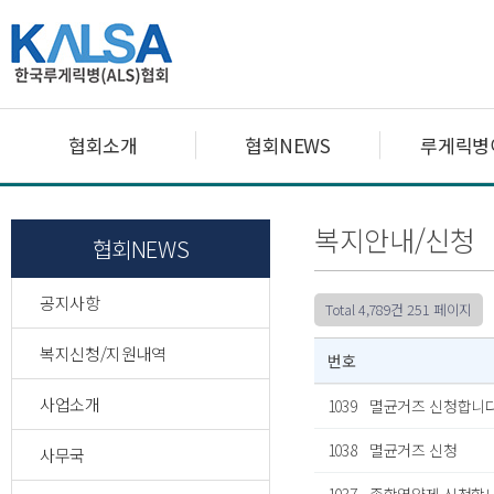
협회소개
협회NEWS
루게릭병
복지안내/신청
협회NEWS
공지사항
Total 4,789건
251 페이지
복지신청/지원내역
번호
사업소개
1039
멸균거즈 신청합니다
1038
멸균거즈 신청
사무국