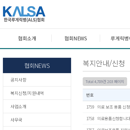
협회소개
협회NEWS
루게릭병
복지안내/신청
협회NEWS
공지사항
Total 4,789건
203 페이지
복지신청/지원내역
번호
사업소개
1759
의료 보조 용품 신청
1758
의료용품신청합니
사무국