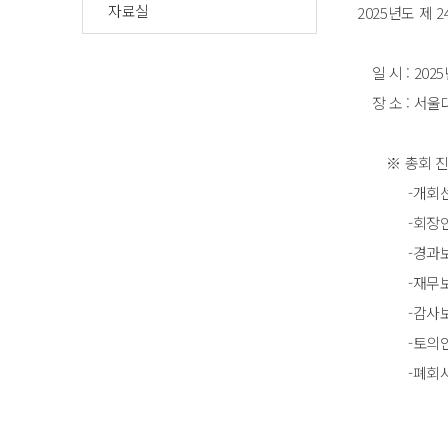
자료실
2025년도 제 
일 시 : 2025
장 소 : 서
※ 총회 진
-개회선
-회장인
-경과보고
-재무보고
-감사보고
-토의안
-폐회