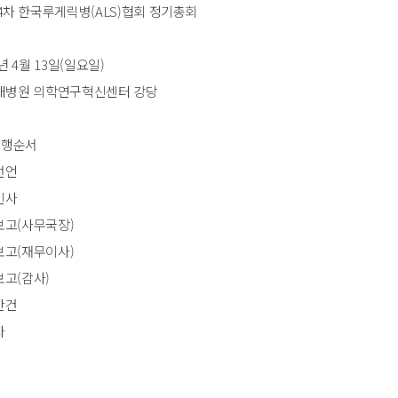
24차 한국루게릭병(ALS)협회 정기총회
년 4월 13일(일요일)
울대병원 의학연구혁신센터 강당
행순서
언
사
(사무국장)
(재무이사)
(감사)
건
사