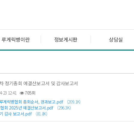
루게릭병이란
정보게시판
상담실
24차 정기총회 예결산보고서 및 감사보고서
4-23 12:41
705회
국루게릭병협회 총회순서, 경과보고.pdf
(209.1K)
회 2025년 예결산보고서.pdf
(296.3K)
기 감사 보고서.pdf
(81.8K)