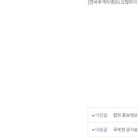
[한국루게릭병(ALS)협회
이전글
협회 홍보영상
다음글
국세청 공시보