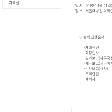
자료실
일 시 : 2019년 4월 21
장 소 : 서울대병원 의
※ 총회 진행순서
-개회선언
-회장인사
-경과보고(사무국장
-재무보고(재무이사
-감사보고(감사)
-토의안건
-폐회사