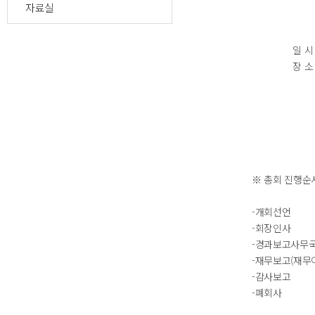
자료실
일 시 : 2015년 
장 소 : 서울대
※ 총회 진행순
-개회선언
-회장인사
-경과보고사무국
-재무보고(재무이
-감사보고
-폐회사