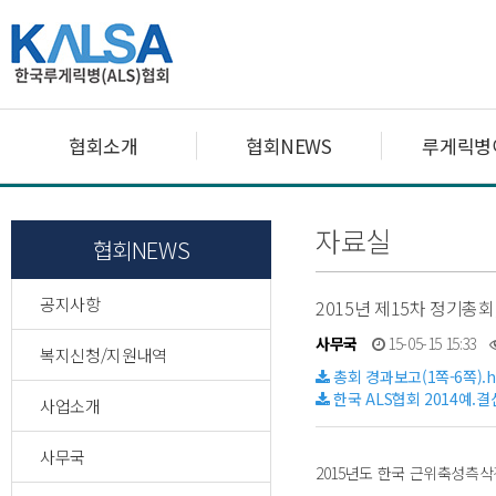
협회소개
협회NEWS
루게릭병
자료실
협회NEWS
공지사항
2015년 제15차 정기총
사무국
15-05-15 15:33
복지신청/지원내역
총회 경과보고(1쪽-6쪽).
한국 ALS협회 2014예.
사업소개
사무국
2015년도 한국 근위축성측삭경