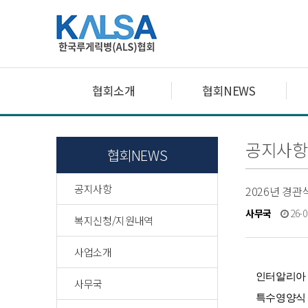
협회소개
협회NEWS
공지사항
협회NEWS
공지사항
2026년 경관
사무국
26-0
복지신청/지원내역
사업소개
인터알리아 
사무국
특수영양식 지