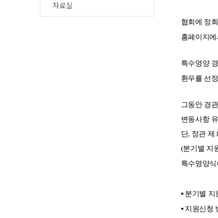
자료실
​
협회에 정회
홈페이지에서
특수영양 경관
환우를 선정하
그동안 경관
변동사항 유
단, 정관 제 
(분기별
지
특수영양식이
▪
분기별 지원선
▪
지원신청 