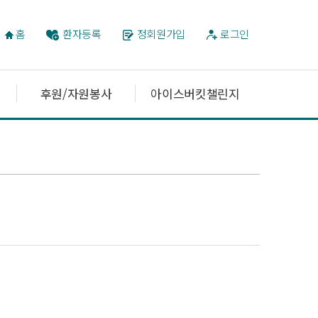
홈
환자등록
정회원가입
로그인
후원/자원봉사
아이스버킷챌린지