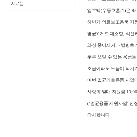
자료실
엠부백
(
수동호흡기
)
은
9
하반기 의료보조용품 지
멸균
Y
거즈
대소형
,
석션
와상 중이시거나 발병초기
두루 쓰일 수 있는 용품
조금이라도 도움이 되시
이번 멸균의료용품 사업
사랑의 열매 지원금
10,0
(‘
멸균용품 지원사업
'
선
감사합니다
.