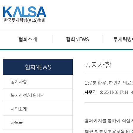
협회소개
협회NEWS
루게릭병
공지사항
협회NEWS
공지사항
137분 환우, 하반기 의
사무국
25-11-03 17:14
복지신청/지원내역
사업소개
홈페이지를 통하여 직접 
사무국
멸균
의료보조용품을
배