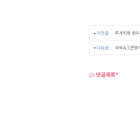
이전글
루게릭병 환우
다음글
국제ALS연맹
댓글목록