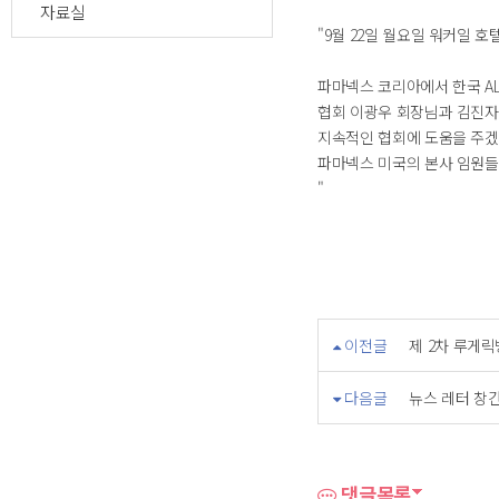
자료실
"9월 22일 월요일 워커일 호
파마넥스 코리아에서 한국 ALS
협회 이광우 회장님과 김진자
지속적인 협회에 도움을 주
파마넥스 미국의 본사 임원들
"
이전글
제 2차 루게
다음글
뉴스 레터 창
댓글목록