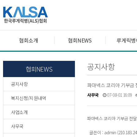
협회소개
협회NEWS
루게릭병
공지사항
협회NEWS
공지사항
파마넥스 코리아 기부금
사무국
07-08-01 16:09
복지신청/지원내역
사업소개
파마넥스 코리아 기부금 전
사무국
글쓴이 : admin (210.183.2