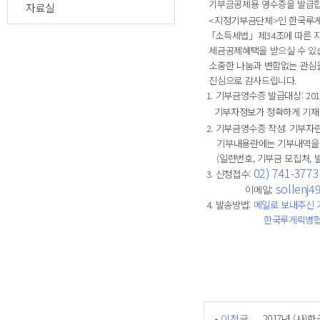
기부금공제용 영수증을 발급합
자료실
<지정기부금단체>인 한국루게
「소득세법」제34조에 따른 
세금공제혜택을 받으실 수 있
소중한 나눔과 변함없는 관심
진심으로 감사드립니다.
1. 기부금영수증 발급대상: 201
기부자정보가 정확하게 기재되
2. 기부금영수증 작성: 기부자
기부내용란에는 기부내역을 월
(일련번호, 기부금 모집처, 발
02) 741-3773
3. 신청접수:
:
sollenj4
이메일
4. 발송방법:
메일로
보내주신 
한국루게릭병협회의 
이전글
2017년 (