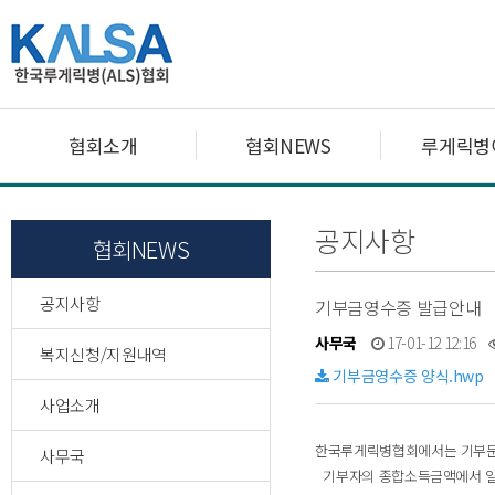
협회소개
협회NEWS
루게릭병
공지사항
협회NEWS
공지사항
기부금영수증 발급안내
사무국
17-01-12 12:16
복지신청/지원내역
기부금영수증 양식.hwp
사업소개
한국루게릭병협회에서는 기부문
사무국
기부자의 종합소득금액에서 