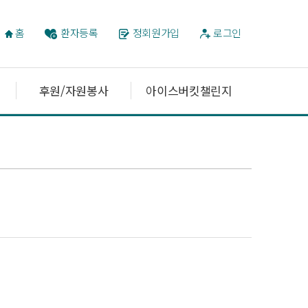
홈
환자등록
정회원가입
로그인
후원/자원봉사
아이스버킷챌린지