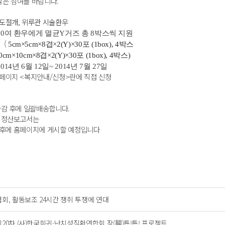
많은 참여를 바랍니다.
기도절개, 위루관 시술환우
90여 환우에게 멸균Y거즈 총 8박스씩 지원
(
5cm×5cm×8겹×2(Y)×30포 (1box), 4박스
m×8겹×2(Y)×30포 (1box), 4박스)
14년 6월 12일~ 2014년 7월 27일
홈페이지 <복지안내/신청>란에 직접 신청
마감 후에 일괄배송합니다.
 정산보고서는
후에 홈페이지에 게시할 예정입니다
협회, 활동보조 24시간 쟁취 투쟁에 연대
제20차 (사)한국희귀·난치성질환연합회 장(腸)튼!튼! 프로젝트