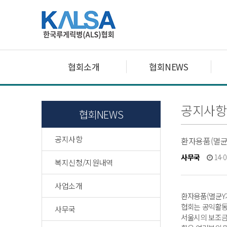
협회소개
협회NEWS
공지사항
협회NEWS
공지사항
환자용품(멸균
사무국
14-0
복지신청/지원내역
사업소개
환자용품(멸균Y
협회는 공익활동
사무국
서울시의 보조금