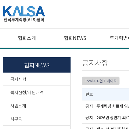
협회소개
협회NEWS
루게릭병
공지사항
협회NEWS
공지사항
Total 408건
1 페이지
복지신청/지원내역
번호
사업소개
공지
루게릭병 치료제 임상
공지
2026년 상반기 의
사무국