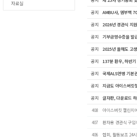
공지
제 25차 정기총회 
자료실
공지
AMBU사, 앰부백 7
공지
2026년 경관식 지
공지
기부금영수증을 발
공지
2025년 올해도 고
공지
137분 환우, 하반
공지
국제ALS연맹 기본
공지
지금도 아이스버킷
공지
글자판, 다운로드 
408
아이스버킷 챌린지에
407
환자용 경관식 구입
406
협회, 활동보조 24