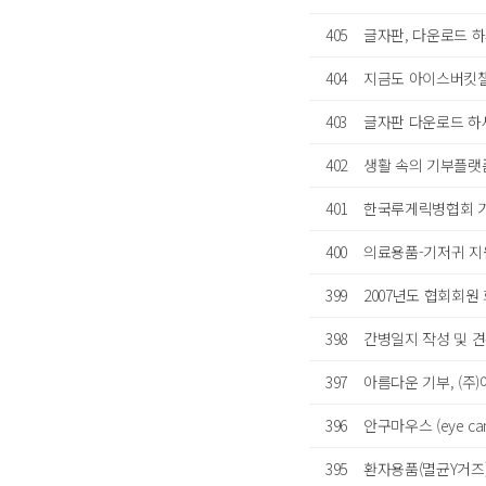
405
글자판, 다운로드 
404
지금도 아이스버킷
403
글자판 다운로드 하
402
생활 속의 기부플랫폼
401
한국루게릭병협회 
400
의료용품-기저귀 지
399
2007년도 협회회원
398
간병일지 작성 및 견
397
아름다운 기부, (
396
안구마우스 (eye c
395
환자용품(멸균Y거즈