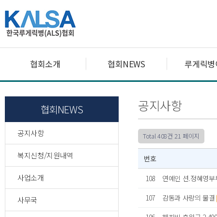
협회소개
협회NEWS
루게릭병
공지사항
협회NEWS
공지사항
Total 408건
21 페이지
복지신청/지원내역
번호
사업소개
108
연예인 션.정혜영부
107
감동과 사랑의 물결
사무국