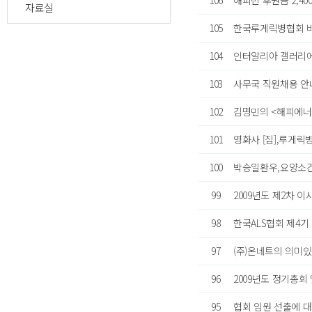
106
해피빈 후원금 2,4
자료실
105
한국루게릭병협회 
104
인터알리아 갤러리에
103
사무국 직원채용 안
102
김명민의 <해피에너
101
영화사 [집],루게릭
100
박승일환우,요양소건립
99
2009년도 제2차 
98
한국ALS협회 제4기
97
(주)온네트의 의미있
96
2009년도 정기총회
95
협회 임원 선출에 