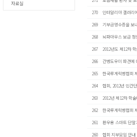
271
호흡재활 환자 및 
자료실
270
인터알리아 갤러리에
269
기부금영수증을 보
268
뇌파마우스 보급 청
267
2012년도 제12차
266
간병도우미 파견에 
265
한국루게릭병협회 
264
협회, 2012년 민
263
2012년 제12차 학
262
한국루게릭병협회 제
261
환우용 스마트 단
260
협회 지부모임 안내