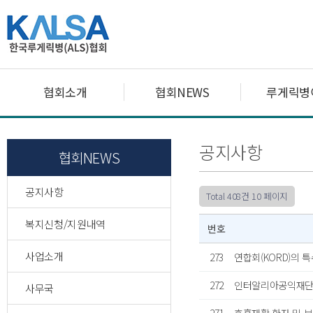
협회소개
협회NEWS
루게릭병
공지사항
협회NEWS
공지사항
Total 408건
10 페이지
복지신청/지원내역
번호
사업소개
273
연합회(KORD)의 
272
인터알리아공익재단,
사무국