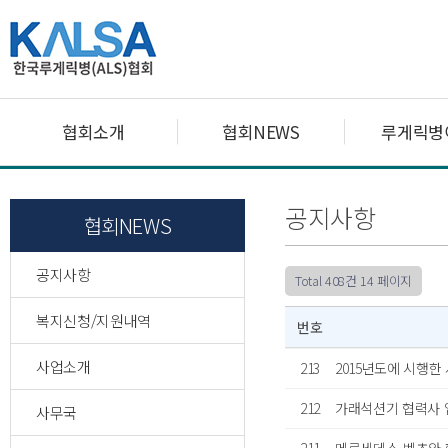
협회소개
협회NEWS
루게릭병
공지사항
협회NEWS
공지사항
Total 408건
14 페이지
복지신청/지원내역
번호
사업소개
213
2015년도에 시행한
212
가래석션기 협력사
사무국