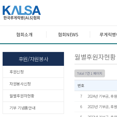
협회소개
협회NEWS
루게릭병
월별후원자현황
후원/자원봉사
후원신청
Total 7건
1 페이지
자원봉사신청
번호
월별후원자현황
7
2024년 기부금, 
6
2023년 기부금, 
기부 기념품안내