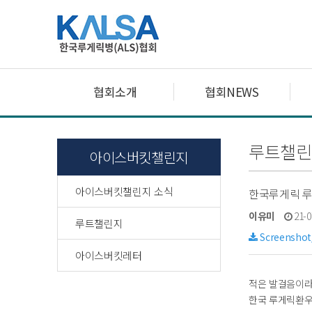
협회소개
협회NEWS
루트챌린
아이스버킷챌린지
아이스버킷챌린지 소식
한국루게릭 루
이유미
21-0
루트챌린지
Screenshot
아이스버킷레터
적은 발걸음이라
한국 루게릭환우