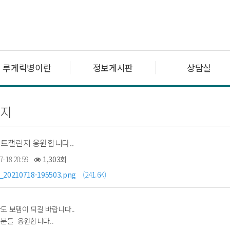
루게릭병이란
정보게시판
상담실
지
트챌린지 응원합니다..
7-18 20:59
1,303회
_20210718-195503.png
(241.6K)
도 보탬이 되길 바랍니다..
분들 응원합니다..