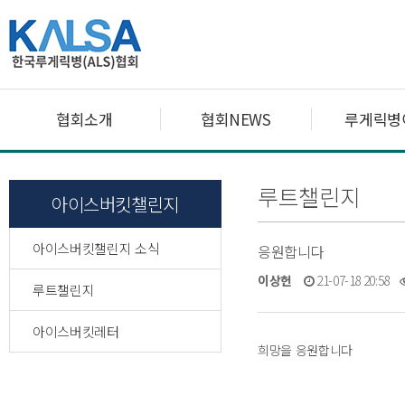
협회소개
협회NEWS
루게릭병
루트챌린지
아이스버킷챌린지
아이스버킷챌린지 소식
응원합니다
이상헌
21-07-18 20:58
루트챌린지
아이스버킷레터
희망을 응원합니다