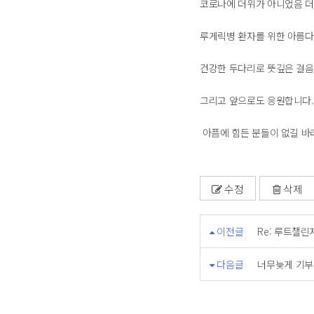
코로나에 더위가 아니었음 더 
루게릭병 환자를 위한 아름다운
건강한 두다리로 뜻깊은 걸음
그리고 앞으로도 응원합니다.
아픔에 힘든 분들이 없길 바
수정
삭제
이전글
Re: 루트챌린
다음글
너무늦게 기부