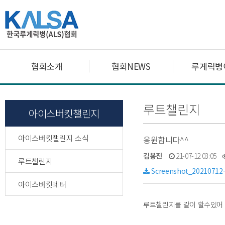
협회소개
협회NEWS
루게릭병
루트챌린지
아이스버킷챌린지
아이스버킷챌린지 소식
응원합니다^^
김봉진
21-07-12 03:05
루트챌린지
Screenshot_20210712-
아이스버킷레터
루트챌린지를 같이 할수있어 