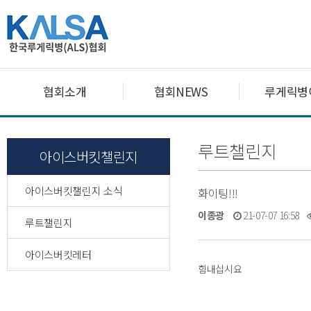
협회소개
협회NEWS
루게릭병
루트챌린지
아이스버킷챌린지
아이스버킷챌린지 소식
화이팅!!!
이종광
21-07-07 16:58
루트챌린지
아이스버킷레터
힘내십시요