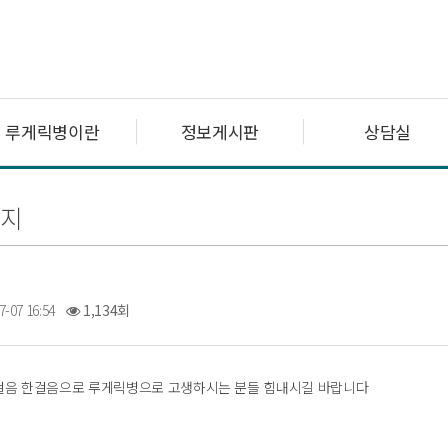
루게릭병이란
정보게시판
상담실
지
7-07 16:54
1,134회
걸음 한걸음으로 루게릭병으로 고생하시는 분들 힘내시길 바랍니다