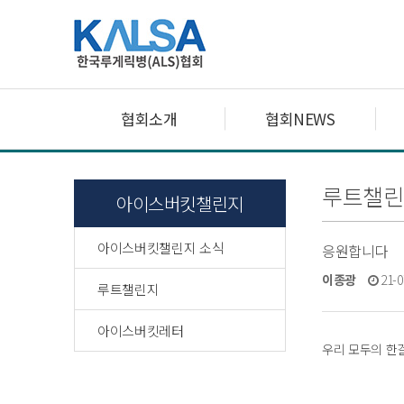
협회소개
협회NEWS
루트챌린
아이스버킷챌린지
아이스버킷챌린지 소식
응원합니다
이종광
21-0
루트챌린지
아이스버킷레터
우리 모두의 한