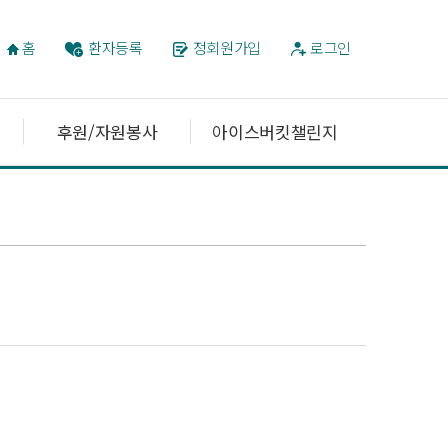
홈
환자등록
정회원가입
로그인
후원/자원봉사
아이스버킷챌린지