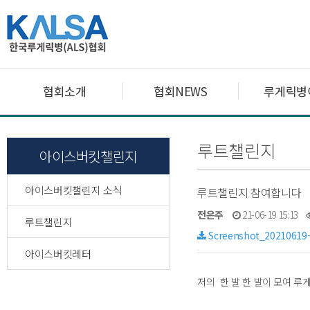
협회소개
협회NEWS
루게릭병
루트챌린지
아이스버킷챌린지
아이스버킷챌린지 소식
루트챌린지 참여합니다
전은주
21-06-19 15:13
루트챌린지
Screenshot_20210619-
아이스버킷레터
저의 한 발 한 발이 모여 루