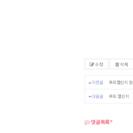
수정
삭제
이전글
루트챌린지 참
다음글
루트 챌린지
댓글목록