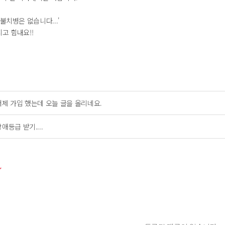
 불치병은 없습니다...'
고 힘내요!!
어제 가입 했는데 오늘 글을 올리네요.
애등급 받기....