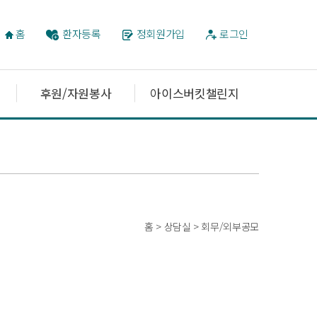
홈
환자등록
정회원가입
로그인
후원/자원봉사
아이스버킷챌린지
홈 > 상담실 > 회무/외부공모