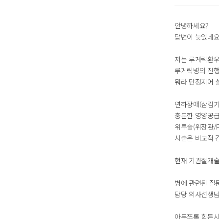
안녕하세요?
답변이 늦었네요
저는 루게릭환우
루게릭병의 진행
뭐라 단정지어 
연하장애(삼킴기
충분한 영양공급
위루술(위장관/
시술은 비교적 간
현재 기관절개술
병에 관련된 질
담당 의사선생님
아무쪼록 힘든시