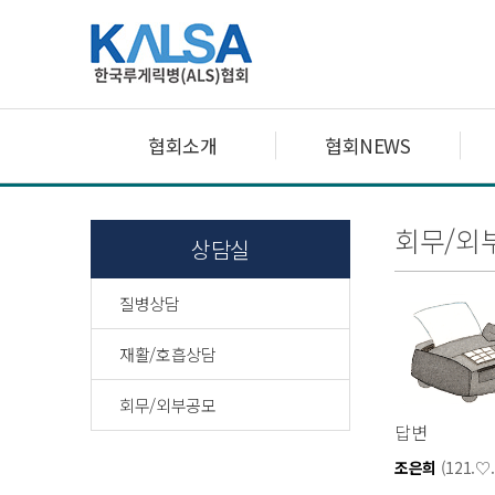
협회소개
협회NEWS
회무/외
상담실
질병상담
재활/호흡상담
회무/외부공모
답변
조은희
(121.♡.