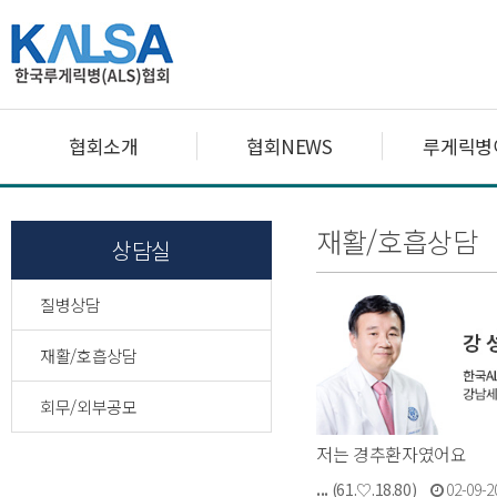
협회소개
협회NEWS
루게릭병
재활/호흡상담
상담실
질병상담
재활/호흡상담
회무/외부공모
저는 경추환자였어요
...
(61.♡.18.80)
02-09-2