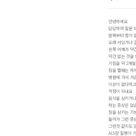
안녕하세요
답답하여 질문 
발목부터 힘이 
오래 서있거나 
왼쪽 어깨가 약
약간 없는 것을
기침을 약 2개
잠을 짤때는 하
병원에 가서 가
이상이 없다하고
걱정이 되내요
음식을 삼키거나
하는 증상은 없
침을 삼키는 기
들어가 그런 증
그런것 같지도 
ALS란 질병이