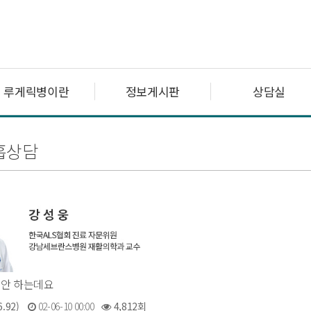
루게릭병이란
정보게시판
상담실
흡상담
안 하는데요
.92)
02-06-10 00:00
4,812회