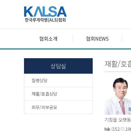
협회소개
협회NEWS
재활/호
상담실
질병상담
재활/호흡상담
회무/외부공모
기침을 오랫동
hjk
(152.♡.106