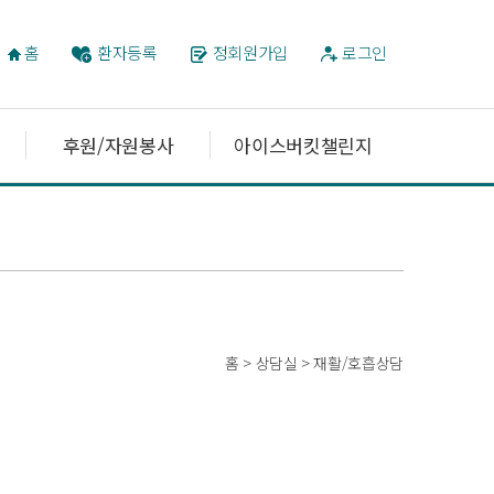
홈
환자등록
정회원가입
로그인
후원/자원봉사
아이스버킷챌린지
홈 > 상담실 > 재활/호흡상담