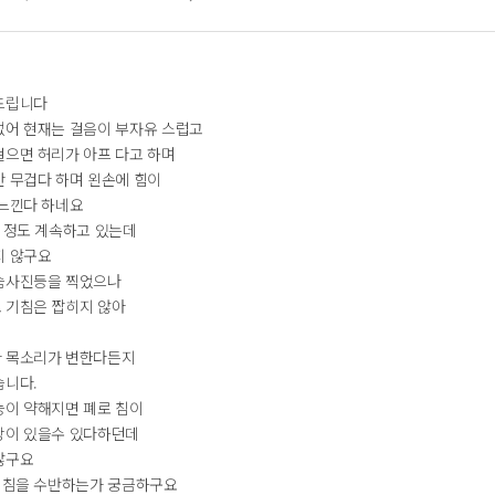
드립니다
없어 현재는 걸음이 부자유 스럽고
걸으면 허리가 아프 다고 하며
간 무겁다 하며 왼손에 힘이
 느낀다 하네요
월 정도 계속하고 있는데
지 않구요
슴사진등을 찍었으나
 기침은 짭히지 않아
 목소리가 변한다든지
습니다.
능이 약해지면 폐로 침이
상이 있을수 있다하던데
않구요
 기침을 수반하는가 궁금하구요