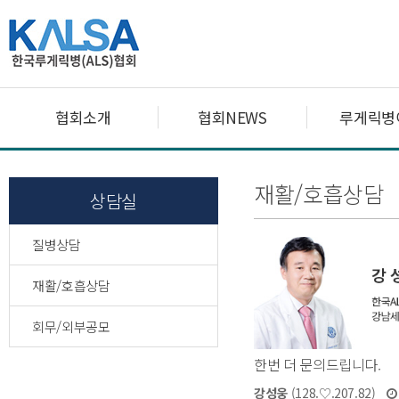
협회소개
협회NEWS
루게릭병
재활/호흡상담
상담실
질병상담
재활/호흡상담
회무/외부공모
한번 더 문의드립니다.
강성웅
(128.♡.207.82)