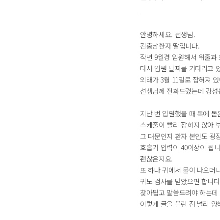
안녕하세요. 선생님.
김충남환자 딸입니다.
작년 9월경 입원해서 위줄과
다시 입원 날짜를 기다리고 
외래가 3월 11일로 잡혀져 
선생님께 전화드렸는데 강성
지난 번 입원했을 때 목에 
스케줄이 빨리 잡히지 않아 
그 때문인지 환자 본인도 굉
호흡기 압력이 40이상이 됩니
괜찮은지요.
또 하나 귀에서 물이 나오더니
귀도 검사를 받았으면 합니다
찾아뵙고 말씀드려야 하는데 
이렇게 글을 올린 점 널리 양