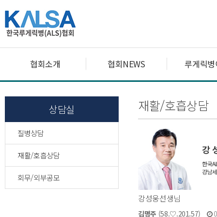
협회소개
협회NEWS
루게릭병
재활/호흡상담
상담실
질병상담
재활/호흡상담
회무/외부공모
강성웅선생님
김명주
(58.♡.201.57)
0