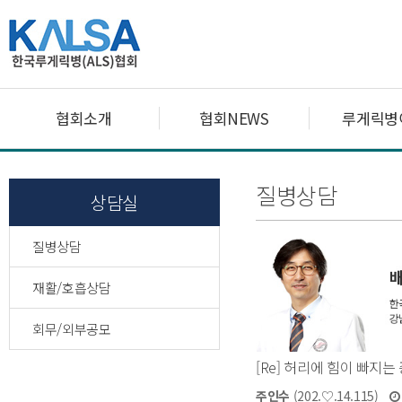
협회소개
협회NEWS
루게릭병
질병상담
상담실
질병상담
재활/호흡상담
회무/외부공모
[Re] 허리에 힘이 빠지는 
주인수
(202.♡.14.115)