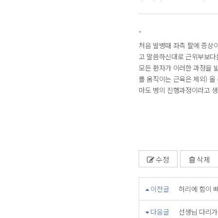
"
처음 발병때 좌측 팔에 증상이
고 말씀하신대로 근위부보다는
모든 환자가 이러한 과정을 밟
를 움직이는 근육은 제외) 올
마도 병의 진행과정이라고 생
수정
삭제
이전글
허리에 힘이 빠
다음글
선생님 다리가 