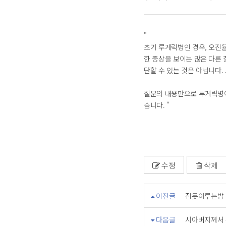
"
초기 루게릭병인 경우, 오진
한 증상을 보이는 많은 다른
단할 수 있는 것은 아닙니다.
질문의 내용만으로 루게릭병이
습니다. "
수정
삭제
이전글
잠못이루는밤
다음글
시아버지께서