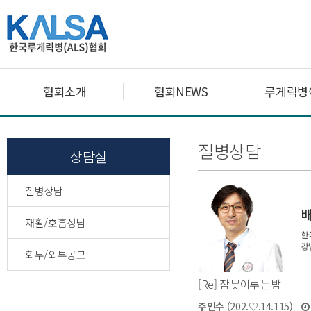
협회소개
협회NEWS
루게릭병
질병상담
상담실
질병상담
재활/호흡상담
회무/외부공모
[Re] 잠못이루는밤
주인수
(202.♡.14.115)