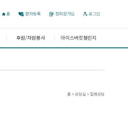
홈
환자등록
정회원가입
로그인
후원/자원봉사
아이스버킷챌린지
홈 > 상담실 > 질병상담