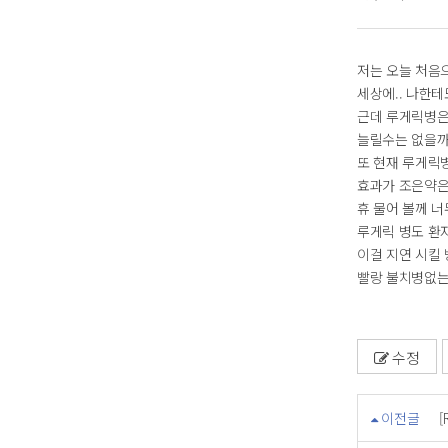
저는 오늘 처음
세상에.. 나한
근데 루게릭병은 
늘릴수는 없을까
또 현재 루게릭
효과가 조은약은
휴 물어 볼께 너
루게릭 병도 환
이걸 지연 시킬 
빨랑 불치병없는
수정
이전글
[