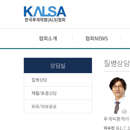
협회소개
협회NEWS
질병상담
상담실
질병상담
재활/호흡상담
회무/외부공모
루게릭환자의 
이수진
(61.♡.1