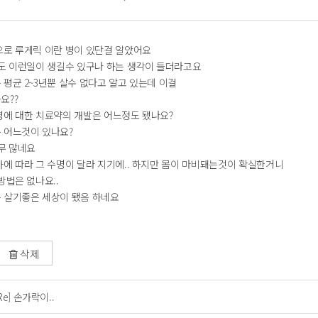
으로 루게릭 이란 병이 있단걸 알았어요
테도 이런일이 생길수 있구나 하는 생각이 들더라고요
평균 2~3년뿐 살수 없다고 알고 있는데 이걸
요??
병에 대한 치료약의 개발은 어느정도 됐나요?
 어느것이 있나요?
무 많네요
자에 따라 그 수명이 달라 지기에.. 하지만 몸이 마비돼는것이 확실한거니
방법은 없나요..
 살기좋은 세상이 됐음 하네요
삭제
Re] 손가락이..