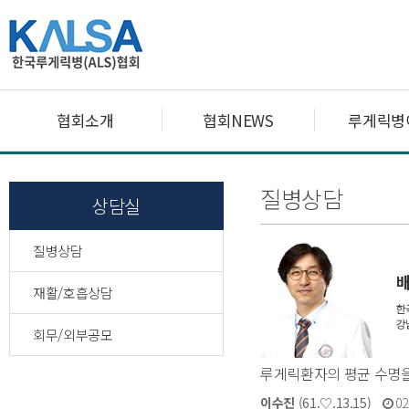
협회소개
협회NEWS
루게릭병
질병상담
상담실
질병상담
재활/호흡상담
회무/외부공모
루게릭환자의 평균 수명을
이수진
(61.♡.13.15)
02