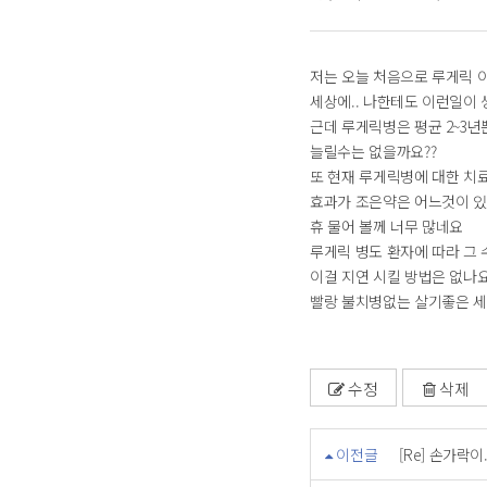
저는 오늘 처음으로 루게릭 
세상에.. 나한테도 이런일이
근데 루게릭병은 평균 2~3년
늘릴수는 없을까요??
또 현재 루게릭병에 대한 치
효과가 조은약은 어느것이 있
휴 물어 볼께 너무 많네요
루게릭 병도 환자에 따라 그
이걸 지연 시킬 방법은 없나요
빨랑 불치병없는 살기좋은 세
수정
삭제
이전글
[Re] 손가락이.