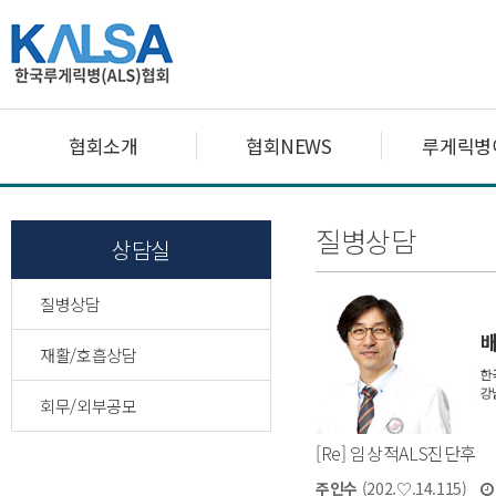
협회소개
협회NEWS
루게릭병
질병상담
상담실
질병상담
재활/호흡상담
회무/외부공모
[Re] 임상적ALS진단후
주인수
(202.♡.14.115)