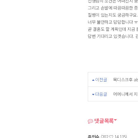
선생님의 소견은 어떠신지 궁
그리고 손발에 따끔따끔한 증
질병이 있는지도 궁금하구요..
너무 불안하고 답답합니다 ㅠ
곧 결혼도 할 계획인데 지금
답변 기다리고 있겟습니다. 
이전글
목디스크후 al
다음글
어머니께서 지
댓글목록
주인수
(202.♡.14.115)