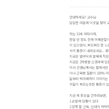
안녕하세요? 교수님
답답한 마음에 이곳을 찾아 
저는 33세 여자이며,
한달 반 정도 전에 어깨관절
이 있으면서, 찌릿찌릿 한 느
서히 통증이 내려오네요... 
지금은 발바닥과 발목에 작은 
지금은 2차병원 신경과에 입
의사 선생님께서는 팔에서만 
이나 근육병 질환이 100% 
밑부터 턱아래까지 이어지는 
귀밑이 찌르는듯한 통증이 있
지금 제 증상을 간추려보면,
1.손발에 압통이 있다.
2.양쪽 팔 근육, 인대가 딱딱