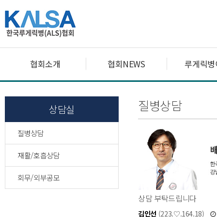
협회소개
협회NEWS
루게릭병
질병상담
상담실
질병상담
재활/호흡상담
회무/외부공모
상담 부탁드립니다
김인선
(223.♡.164.18)