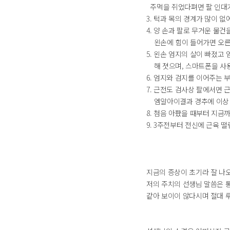
주먹을 쥐었다펴면 팔 인대가
3. 턱과 목의 경계가 많이 없
4. 양 손과 팔로 무거운 물건
왼손에 힘이 들어가면 오른
5. 왼손 엄지의 살이 빠졌고
해 졋으며, 스마트폰을 사
6. 엄지와 검지를 이어주는 
7. 근전도 검사상 팔에서면 
엠알아이결과 경추에 이상 
8. 첨음 아팠을 때부터 지
9. 3주전부터 전신에 근육 
지금의 증상이 초기라 잘 나오
저의 주치의 선생님 말씀은 
같아 보이이 않다시며 절대