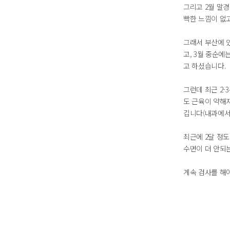
그리고 2월 말경
빡한 느낌이 없
그래서 부산에 
고, 3월 중순
고 하셨습니다.
그런데 최근 2-
도 근육이 약해
깁니다(내과에서는
최근에 2달 정
수면이 더 안되
계속 검사를 해