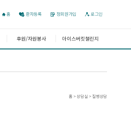
홈
환자등록
정회원가입
로그인
후원/자원봉사
아이스버킷챌린지
홈 > 상담실 > 질병상담