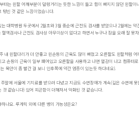
부터는 왼팔 어깨부분이 덜렁거리는 듯한 느낌이 들고 힘이 빠지지 않던 왼팔이나 
고 텅빈 것 같은 느낌이었습니다.
있는 대학병원 두곳에서 2월초와 3월 중순에 근전도 검사를 받았으나 2월에는 약
에는 혈액검사나 근전도 검사상 아무이상이 없다고 하면서 누구나 잠을 오래 잘 못
3주 내 왼팔다리가 더 안좋고 왼손등의 근육도 많이 빠졌고 오른팔도 왼팔처럼 어
지고 손등의 근육이 일부 패여있고 오른팔을 사용하고 나면 열감이 나고 컴퓨터로
 목안이 좀 빨간 걸 보니 인후쪽에 약간 염증이 있는듯 하다네요).
도 주말에 서울에 기치료를 받으러 다녔고 지금도 수면장애가 계속(깊은 수면에 
는 것 같습니다) 있어 피곤함이 더해져서 악화된 것 같습니다.
야하나요. 루게릭 외에 다른 병의 가능성은요?