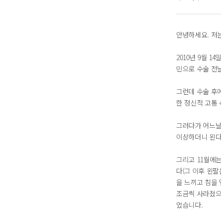
안녕하세요. 저는
2010년 9월 
민으로 수술 전
그런데 수술 후
한 정신적 고통
그러다가 어느날
이상하더니 왼다
그리고 11월에
다(그 이후 왼팔
을 느끼고 침을
조금씩 사라졌으
었습니다.