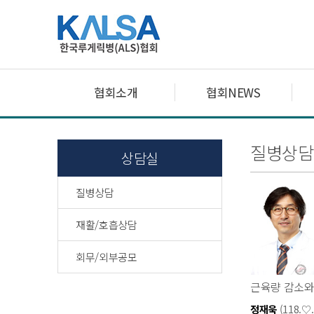
협회소개
협회NEWS
질병상담
상담실
질병상담
재활/호흡상담
회무/외부공모
근육량 감소와
정재욱
(118.♡.