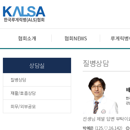
협회소개
협회NEWS
루게릭병
질병상담
상담실
질병상담
재활/호흡상담
회무/외부공모
선생님 제발 답변 부탁이
박예은
(125.♡.16.142)