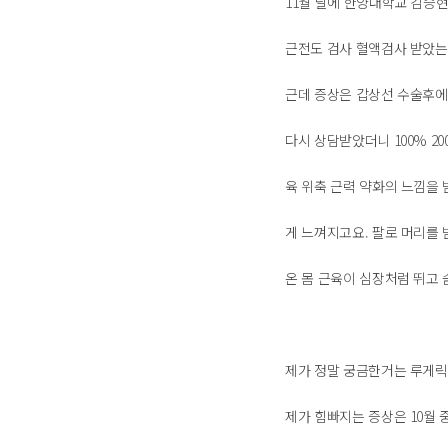
11월 달에 한양대학교 김승
근전도 검사 혈액검사 받았는
근데 증상은 갑상선 수술후에
다시 상담받았더니 100% 2
육 위축 근력 약화의 느낌을
게 느껴지고요. 팔로 머리를 
온 몸 근육이 심장처럼 뛰고 
제가 정말 궁금한거는 루게릭
제가 힘빠지는 증상은 10월 