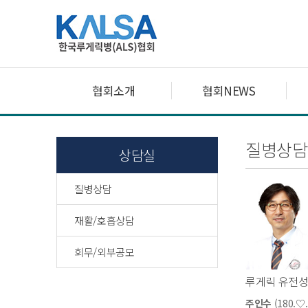
협회소개
협회NEWS
질병상담
상담실
질병상담
재활/호흡상담
회무/외부공모
루게릭 유전성
주인수
(180.♡.