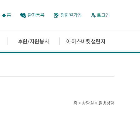
홈
환자등록
정회원가입
로그인
후원/자원봉사
아이스버킷챌린지
홈 > 상담실 > 질병상담