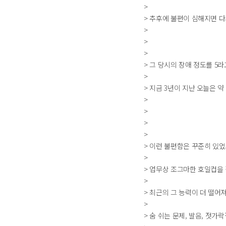
>
> 추후에 불편이 심해지면 
>
>
>
> 그 당시의 장애 정도를 5라
>
> 지금 3년이 지난 오늘은 약
>
>
>
>
> 이런 불편함은 꾸준히 있었
>
> 업무상 조그마한 호일컵을
>
> 최근의 그 능력이 더 떨어져
>
> 숨 쉬는 문제, 발음, 젓가락