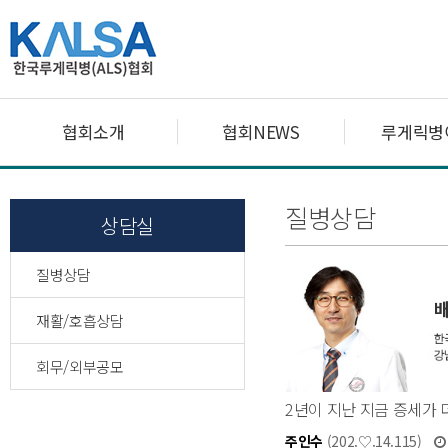
협회소개
협회NEWS
루게릭병
질병상담
상담실
질병상담
재활/호흡상담
회무/외부공모
2년이 지난 지금 증세가 
주인수
(202.♡.14.115)