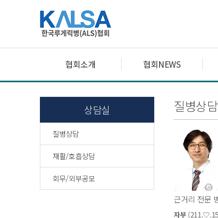
협회소개
협회NEWS
질병상담
상담실
질병상담
재활/호흡상담
회무/외부공모
근거리 전문 
자부
(211.♡.15