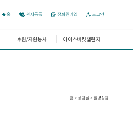
홈
환자등록
정회원가입
로그인
후원/자원봉사
아이스버킷챌린지
홈 > 상담실 > 질병상담