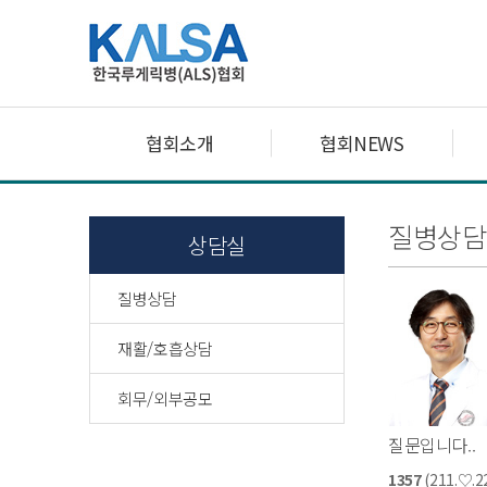
협회소개
협회NEWS
질병상담
상담실
질병상담
재활/호흡상담
회무/외부공모
질문입니다..
1357
(211.♡.22