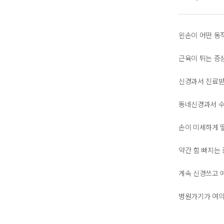
왼손이 어떤 동
근육이 튀는 증상
신경과서 진료받아
동네신경과서 수
손이 미세하게 떨
약간 힘 빠지는
계속 신경쓰고 예
병원가기가 여의