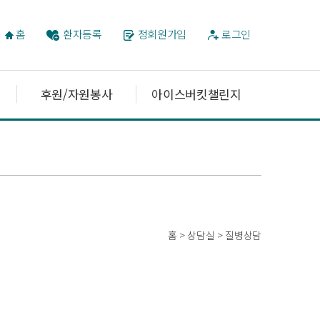
홈
환자등록
정회원가입
로그인
후원/자원봉사
아이스버킷챌린지
홈 > 상담실 > 질병상담