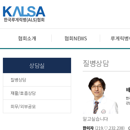
협회소개
협회NEWS
루게릭병
질병상담
상담실
질병상담
재활/호흡상담
회무/외부공모
알고싶습니다
한미자
(219.♡.232.238)