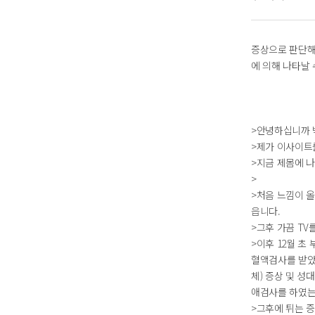
증상으로 판단해
에 의해 나타날
>안녕하십니까
>제가 이사이트
>지금 제몸에 
>
>처음 느낌이 
읍니다.
>그후 가끔 TV
>이후 12월 초
혈액검사를 받았
체) 증상 및 성
애검사를 하였는
>그후에 튀는 