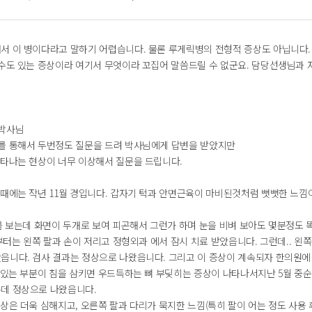
서 이 병이다라고 말하기 어렵습니다. 물론 루게릭병의 전형적 증상도 아닙니다.
 수도 있는 증상이라 여기서 무엇이라 꼬집어 말씀드릴 수 없군요. 담당선생님과 
 박사님
를 통해서 두번정도 질문을 드려 박사님에게 답변을 받았지만
나타나는 현상이 너무 이상해서 질문을 드립니다.
올때에는 작년 11월 경입니다. 갑자기 턱과 안면근육이 마비된것처럼 뻣뻣한 느낌
를 보는데 화면이 두개로 보여 피곤해서 그런가 하며 눈을 비벼 보아도 몇분정도 
 부터는 왼쪽 팔과 손이 저리고 정형외과 에서 잠시 치료 받았읍니다. 그런데.. 왼쪽
읍니다. 검사 결과는 정상으로 나왔읍니다. 그리고 이 증상이 계속되자 한의원에 가
대있는 부분이 침을 삼키면 우드득하는 뼈 부딪히는 증상이 나타나서지난 5월 중순
데 정상으로 나왔읍니다.
증상은 더욱 심해지고, 오른쪽 팔과 다리가 묵지한 느낌(특히 팔이 어는 정도 사용