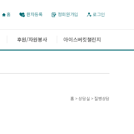
홈
환자등록
정회원가입
로그인
후원/자원봉사
아이스버킷챌린지
홈 > 상담실 > 질병상담