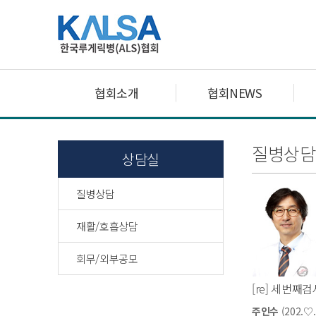
협회소개
협회NEWS
질병상담
상담실
질병상담
재활/호흡상담
회무/외부공모
[re] 세번째
주인수
(202.♡.