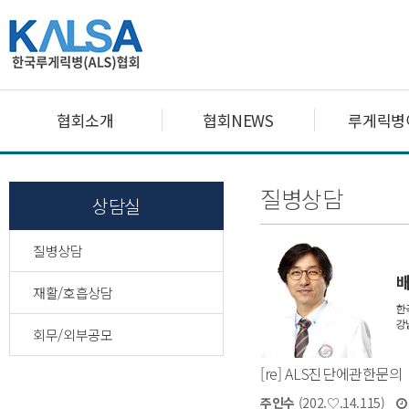
협회소개
협회NEWS
루게릭병
질병상담
상담실
질병상담
재활/호흡상담
회무/외부공모
[re] ALS진단에관한문의
주인수
(202.♡.14.115)