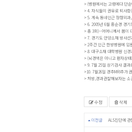
> (병원에서는 고령에다 단
> 4. 자식들의 권유로 퇴사함(
> 5. 계속 동네인근 정형외과
> 6. 2005년 6월 중순경
> 총 3회)--어머니께서 몸이
> 7. 경기도 안양소재 방사선
> 2주간 인근 한방병원에 입
> 8. 대구소재 대학병원 신경
> (뇌경색은 아니고 환자상태
> 9. 7월 25일 상기검사
>10. 7월26일 경추MRI추가 
> 처방,경과관찰해보자는 소견
수정
삭제
이전글
ALS진단에 관