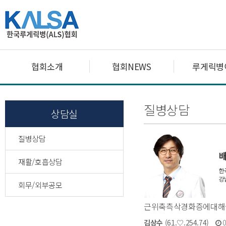
협회소개
협회NEWS
루게릭병
질병상담
상담실
질병상담
재활/호흡상담
회무/외부공모
근위축측삭경화증에대해
김상수
(61.♡.254.74)
0