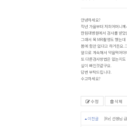
안녕하세요?
작년 가을부터 저희어머니께
한림대병원에서 검사를 받았
그래서 목 MRI촬영도 했는
몸에 힘만 없다고 하거든요.
앞으로 계속해서 약을먹어야
또 다른검사방법은 없는지도
살이 빠진것같구요.
답변 부탁드립니다.
수고하세요?
수정
삭제
이전글
[Re] 선생님 